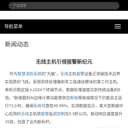
导航菜单
导
航
菜
新闻动态
单
无线主机引领报警新纪元
作为
智慧消防
系统
的"大脑"，
无线
主机
报警
设备正突破技术边界
实现质的飞跃。采用双核处理器和军工级通信模块的第三代主机，
单机可稳定接入1024个终端节点，数据处理速度达到传统设备的8
倍。*新搭载的AI边缘计算功能使其在
断电
等极端情况下仍能自主运
行72小时，确保
系统
可靠性99.99%。实测数据显示，某大型数据中
心应用的
无线
主机将
报警
延迟
控制
在0.3秒以内，联动响应速度提升
15倍，创造了业内新标杆。