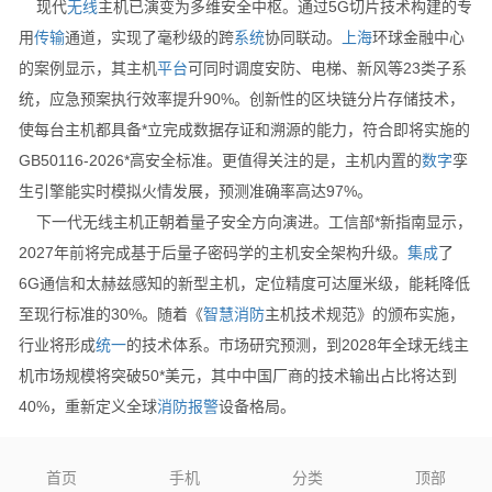
现代
无线
主机已演变为多维安全中枢。通过5G切片技术构建的专
用
传输
通道，实现了毫秒级的跨
系统
协同联动。
上海
环球金融中心
的案例显示，其主机
平台
可同时调度安防、电梯、新风等23类子系
统，应急预案执行效率提升90%。创新性的区块链分片存储技术，
使每台主机都具备*立完成数据存证和溯源的能力，符合即将实施的
GB50116-2026*高安全标准。更值得关注的是，主机内置的
数字
孪
生引擎能实时模拟火情发展，预测准确率高达97%。
下一代无线主机正朝着量子安全方向演进。工信部*新指南显示，
2027年前将完成基于后量子密码学的主机安全架构升级。
集成
了
6G通信和太赫兹感知的新型主机，定位精度可达厘米级，能耗降低
至现行标准的30%。随着《
智慧消防
主机技术规范》的颁布实施，
行业将形成
统一
的技术体系。市场研究预测，到2028年全球无线主
机市场规模将突破50*美元，其中中国厂商的技术输出占比将达到
40%，重新定义全球
消防
报警
设备格局。
上一个：
智慧消防还在探索中，“管杀不管埋”的问题怎么解决？
首页
手机
分类
顶部
下一个：
#### 无线主机构筑消防智能防线 ####