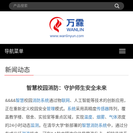
导航菜单
导
航
菜
新闻动态
单
智慧校园消防：守护师生安全未来
&&&&
智慧
校园
消防
系统
通过物
联网
、人工智能等技术的创新应用，
正在重新定义校园安全
管理
模式。
系统
采用高精度
传感器
阵列，覆
盖教学楼、宿舍、实验室等重点区域，实现
温度
、
烟雾
、
气体
浓度
的24小时动态
监测
。在清华大学*新部署的
智慧消防
系统
中，通过分