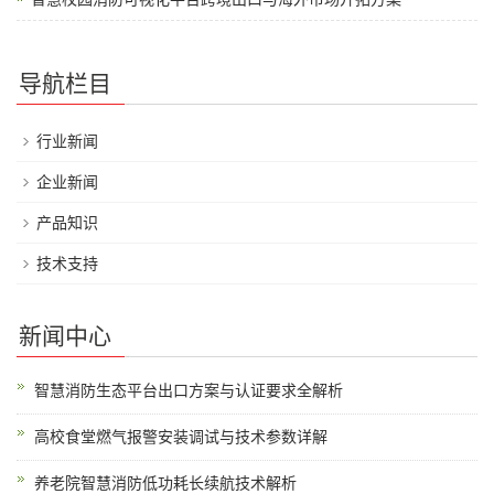
导航栏目
行业新闻
企业新闻
产品知识
技术支持
新闻中心
智慧消防生态平台出口方案与认证要求全解析
高校食堂燃气报警安装调试与技术参数详解
养老院智慧消防低功耗长续航技术解析