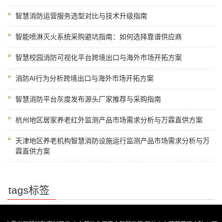
智慧消防运营服务选型对比与技术升级指南
智能喷淋灭火系统采购避坑指南：如何选择靠谱供应商
智慧校园消防可视化平台跨境出口与海外市场开拓方案
消防AI行为分析跨境出口与海外市场开拓方案
智慧消防平台灰度发布源头厂家推荐与采购指南
杭州地区居家养老红外监测产品市场需求分析与万霖直供方案
天津地区养老机构智慧消防设施运行监测产品市场需求分析与万
霖直供方案
tags标签