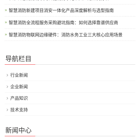
智慧消防新建项目消安一体化产品深度解析与选型指南
智慧消防全流程服务采购避坑指南：如何选择靠谱供应商
智慧消防物联网边缘硬件：消防水务工业三大核心应用场景
导航栏目
行业新闻
企业新闻
产品知识
技术支持
新闻中心