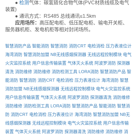
●
检测
气体：碳氢链化合物气体(PVC材质线缆及电气
装置)
● 通讯方式：RS485 总线通讯≤1.5km
应用场所：
高压配电柜、低压配电柜、输电开关柜、
服务器机柜、发电机柜等相对封闭场所。
智慧消防产品
智能消防
智慧消防
消防CRT
电检消检
压力表液位计
海湾消防
智慧消防加盟
NB无线感烟探测器
无线远程控制模块
电气
火灾监控系统
用户信息传输装置
气体灭火系统
阿波罗消防
探测器
清洗
消防维修
消防维修
消防检测工具
LORA消防
智慧消防产品
智
能消防
智慧消防
消防CRT
电检消检
压力表液位计
海湾消防
智慧
消防加盟
NB无线感烟探测器
无线远程控制模块
电气火灾监控系统
用户信息传输装置
气体灭火系统
阿波罗消防
探测器清洗
消防维修
消防维修
消防检测工具
LORA消防
智慧消防产品
智能消防
智慧消
防
消防CRT
电检消检
压力表液位计
海湾消防
智慧消防加盟
NB无
线感烟探测器
无线远程控制模块
电气火灾监控系统
用户信息传输
装置
气体灭火系统
阿波罗消防
探测器清洗
消防维修
消防维修
消