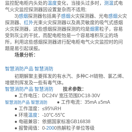
监控配电柜内头处的
温度
变化，当接头过多时，
测温
式电
气火灾监控探测器因设置复杂而不适用;
3)
感烟
探测器包括离子
感烟
火灾探测器、光电
感烟
火灾
探测器、
红外
光束火灾探测器以及高灵敏度的吸气式感烟
火灾探测器，这些感烟探测器探测的均是
烟雾
粒子，容易
受到灰尘的干扰，而配电柜怡是一个容易堆积灰尘的场
所，利用这些感烟探测器进行配电柜电气火灾监控时的问
题是易引起误报。
场景分析：
智慧消防产品
智慧消防
初期解聚主要挥发的有水汽、多种C-H链物、氯乙烯、
增塑剂挥发及一些有毒气体。
智慧消防产品
智慧消防
技术参数：
● 工作电压：DC24V 宽压范围DC18-30V
● 工作电流：35mA ±5mA
智慧消防产品
智慧消防
● 工作湿度：≤95%RH
● 环境
温度
：-10℃-55℃
● 电磁兼容：依据国家标准GB16838
● 报警阈值：0-
200
0热解粒子单位等级