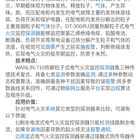
灾
，早期都体现为物体发热，释放粒子，
气体
，产生异
味。高、低压配电柜内发生的电气故障主要的发热体是线
缆、负荷开关和保护电器，在配电柜内发热分解出的粒子
主要是烟粒子和
气体
分子。DT-300/RJ测量热解粒子式电气
火灾
监控
探测器
能够监控聚氯乙烯绝缘电缆、铅酸电池、
断路器、负荷开关等用电设备过热分解产生粒子和气体的
浓度，在视觉可见
烟雾
产生之前实施
报警
，判断绝缘体发
热，实现电气火灾的极早期监控，防患于未然。
技术特点：
WANLIN-710热解粒子式电气火灾监控
探测器
集三种传
感技术复合、具备七类
监测
参数准确
监测
; 通过多种参数动
态权重算法，准确屏蔽各种干扰因素导致的误
报警
;将多参
数曲线关系回传，可通过物
联网
云
服务
平台
实现
远程
算法
及程序升级。
应用价值：
针对电气火灾
系统
其它类型的探测器来比较，可避免
以下弊端:
1)剩余电流式电气火灾监控探测器只能
检测
线路剩余电
流，如果非
漏电
因素导致的起火将无法
报警
通知
;
2)
测温
式电气火灾监控探测器是通过接触式热传导器件