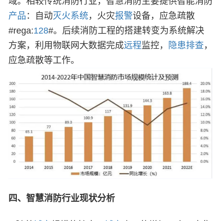
域。相较传统消防行业，智慧消防主要提供智能消防
产品
：自动
灭火
系统
，火灾
报警
设备，应急疏散
#rega:
128
#。后续消防工程的搭建转变为系统解决
方案，利用物联网大数据完成
远程
监控，
隐患
排查
，
应急疏散等工作。
四、
智慧消防行业现状分析