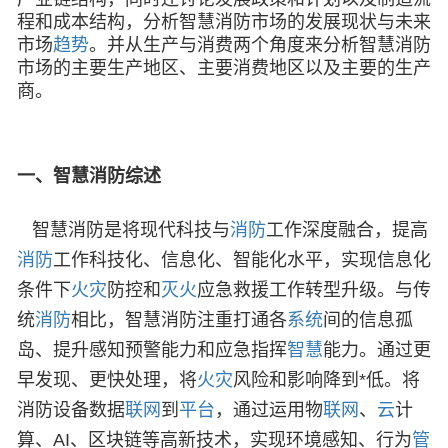
程和成本结构，分析智慧消防市场的发展现状与未来
市场
趋势
。并从生产与消费两个角度来分析智慧消防
市场的主要生产地区、主要消费地区以及主要的生产
商。
一、
智慧消防综述
智慧消防是将现代科技与
消防
工作深度融合，提高
消防
工作科技化、信息化、智能化水平，实现信息化
条件下
火灾
防控和
灭火
应急救援工作转型升级。与传
统
消防
相比，智慧消防注重打通各
系统
间的信息孤
岛、提升感知预警能力和应急指挥
智慧
能力。通过更
早发现、更快处理，将
火灾
风险和影响降到*低。将
消防设备数据
联网
到
平台
，通过运用物
联网
、
云
计
算、AI、区块链等高新技术，实现环境感知、行为
管